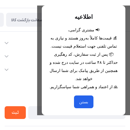
اطلاعیه
ضمانت بازگشت کالا
تحویل اکسپرس(با هماهنگی)
📢 مشتری گرامی،
💰 قیمت‌ها کاملاً به‌روز هستند و نیازی به
اطلاعات تماس
تماس تلفنی جهت استعلام قیمت نیست.
09221680256 - 09373782289
📦 پس از ثبت سفارش، کد رهگیری
دسترسی سریع
حداکثر تا ۴۸ ساعت در سایت درج شده و
nikanmobstore@gmail.com
حساب کاربری
خدمات مشتریان
همچنین از طریق پیامک برای شما ارسال
هرمزگان، بندرخمیر، شهرک رودبار
مجله فروشگاه
خواهد شد.
قوانین فروشگاه
🙏 از اعتماد و همراهی شما سپاسگزاریم.
لیست محصولات
حریم خصوصی
درباره ما
از جدید‌ترین تخفیف‌ها با‌ خبر شوید
راهنما
بستن
تماس با ما
ثبت