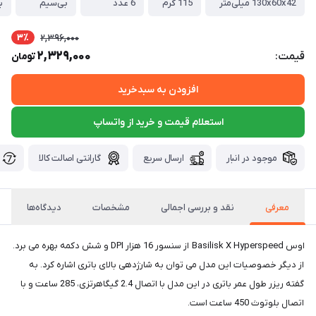
130x60x42 میلی‌متر
115 گرم
6 عدد
بی‌سیم
ب
3٪
2,396,000
2,329,000
قیمت:
تومان
افزودن به سبدخرید
استعلام قیمت و خرید از واتساپ
موجود در انبار
ارسال سریع
گارانتی اصالت کالا
معرفی
نقد و بررسی اجمالی
مشخصات
دیدگاه‌ها
اوس Basilisk X Hyperspeed از سنسور 16 هزار DPI و شش دکمه بهره می برد.
از دیگر خصوصیات این مدل می توان به شارژدهی بالای باتری اشاره کرد. به
گفته ریزر طول عمر باتری در این مدل با اتصال 2.4 گیگاهرتزی، 285 ساعت و با
اتصال بلوتوث 450 ساعت است.