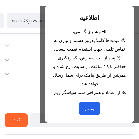
اطلاعیه
ضمانت بازگشت کالا
تحویل اکسپرس(با هماهنگی)
📢 مشتری گرامی،
💰 قیمت‌ها کاملاً به‌روز هستند و نیازی به
اطلاعات تماس
تماس تلفنی جهت استعلام قیمت نیست.
09221680256 - 09373782289
📦 پس از ثبت سفارش، کد رهگیری
دسترسی سریع
حداکثر تا ۴۸ ساعت در سایت درج شده و
nikanmobstore@gmail.com
حساب کاربری
خدمات مشتریان
همچنین از طریق پیامک برای شما ارسال
هرمزگان، بندرخمیر، شهرک رودبار
مجله فروشگاه
خواهد شد.
قوانین فروشگاه
🙏 از اعتماد و همراهی شما سپاسگزاریم.
لیست محصولات
حریم خصوصی
درباره ما
از جدید‌ترین تخفیف‌ها با‌ خبر شوید
راهنما
بستن
تماس با ما
ثبت