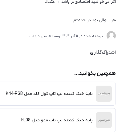
اگر می‌خواهید اقتصادی‌تر باشد → DL22
هر سوالی بود در خدمتم
نوشته شده در
11 آذر 1404
توسط
فیصل درداب
اشتراک‌گذاری
همچنین بخوانید...
پایه خنک کننده لپ تاپ کول کلد مدل K44-RGB
پایه خنک کننده لپ تاپ ممو مدل FL08