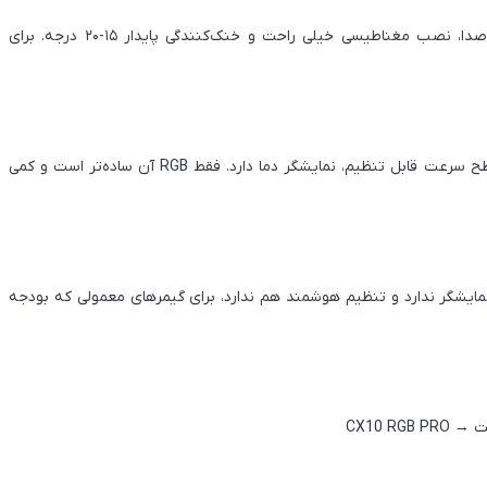
دلیل: نمایشگر دیجیتال دما، تنظیم هوشمند AI، فن دوگانه کم‌صدا، نصب مغناطیسی خیلی راحت و خنک‌کنندگی پایدار ۱۵-۲۰ درجه. برای
دلیل: قدرت خنک‌کنندگی کمی بالاتر (تا ۲۵ درجه کاهش)، سه سطح سرعت قابل تنظیم، نمایشگر دما دارد. فقط RGB آن ساده‌تر است و کمی
ندگی خوب ۱۵ وات، فن قوی. ولی نمایشگر ندارد و تنظیم هوشمند هم ندارد، برای گیمرهای معمولی که بودجه
CX10 R