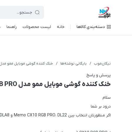
دسته‌بندی کالاها
خانه
لیست محصولات
راهنما
د
نیکان‌موب
/
بایگانی نوشته‌ها
/
خنک کننده گوشی موبایل ممو مدل X10 RGB PRO
پرسش و پاسخ
خنک کننده گوشی موبایل ممو مدل CX10 RGB PRO
سلام
درود بر شما
اگر منظورتان انتخاب بین Memo CX10 RGB PRO، DL22 و DLA8 است، به ترتیب اولویت من این‌طور است: