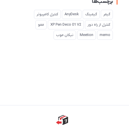
برچسب‌ها
گیمر
گیمینگ
AnyDesk
کنترل کامپیوتر
کنترل از راه دور
XP Pen Deco 01 V2
ممو
memo
Meetion
نیکان موب