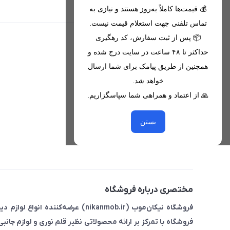
تحویل اکسپرس(با هماهنگی)
💰 قیمت‌ها کاملاً به‌روز هستند و نیازی به
تماس تلفنی جهت استعلام قیمت نیست.
📦 پس از ثبت سفارش، کد رهگیری
اطلاعات تماس
حداکثر تا ۴۸ ساعت در سایت درج شده و
همچنین از طریق پیامک برای شما ارسال
09221680256 - 09373782289
خواهد شد.
nikanmobstore@gmail.com
🙏 از اعتماد و همراهی شما سپاسگزاریم.
هرمزگان، بندرخمیر، شهرک رودبار
بستن
مختصری درباره فروشگاه
فروشگاه نیکان‌موب (nikanmob.ir) ع
فروشگاه با تمرکز بر ارائه محصولاتی نظیر قلم نوری و لوازم جانب