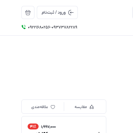
ورود / ثبت‌نام
09221680256-09373782289
مقایسه
علاقه‌مندی
41٪
1,997,000