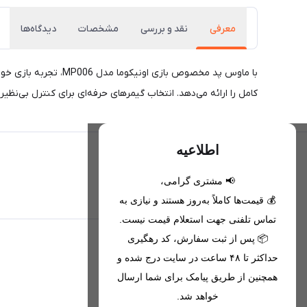
معرفی
نقد و بررسی
مشخصات
دیدگاه‌ها
با ماوس پد مخصوص ب
کامل را ارائه می‌دهد. انتخاب گیمرهای حرفه‌ای برای کنترل بی‌نظیر 
اطلاعیه
📢 مشتری گرامی،
تحویل اکسپرس(با هماهنگی)
💰 قیمت‌ها کاملاً به‌روز هستند و نیازی به
تماس تلفنی جهت استعلام قیمت نیست.
📦 پس از ثبت سفارش، کد رهگیری
اطلاعات تماس
حداکثر تا ۴۸ ساعت در سایت درج شده و
همچنین از طریق پیامک برای شما ارسال
09221680256 - 09373782289
خواهد شد.
nikanmobstore@gmail.com