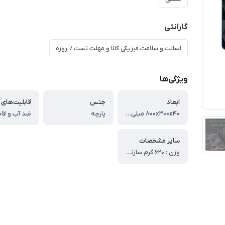
گارانتی
اصالت و سلامت فیزیکی کالا و مهلت تست 7 روزه
ویژگی‌ها
ابعاد
جنس
۸۰۰x۳۰۰x۴۰ میلی‌متر
پارچه
سایر مشخصات
وزن : ۶۲۰ گرم سازنده : Onikuma نور پس زمینه : RGB دارد ۷ حالت نور RGB پارچه ضد آب و بافت سنگین پایه لاستیکی با کیفیت و چگالی بالا برد PCP مجهز به عملکرد حافظه IC کابل ۱.۸ متری