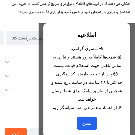
امکان می‌دهد تا در نبردهای PubG دقیق‌تر و سریع‌تر عمل کنید. با خرید این
محصول، برتری در میدان نبرد را حس کنید و از بازی لذت بیشتری ببرید!
اطلاعیه
ضمانت بازگشت کالا
تحویل اکسپرس(با هماهنگی)
📢 مشتری گرامی،
💰 قیمت‌ها کاملاً به‌روز هستند و نیازی به
اطلاعات تماس
تماس تلفنی جهت استعلام قیمت نیست.
09221680256 - 09373782289
📦 پس از ثبت سفارش، کد رهگیری
دسترسی سریع
حداکثر تا ۴۸ ساعت در سایت درج شده و
nikanmobstore@gmail.com
حساب کاربری
خدمات مشتریان
همچنین از طریق پیامک برای شما ارسال
هرمزگان، بندرخمیر، شهرک رودبار
مجله فروشگاه
خواهد شد.
قوانین فروشگاه
🙏 از اعتماد و همراهی شما سپاسگزاریم.
لیست محصولات
حریم خصوصی
درباره ما
از جدید‌ترین تخفیف‌ها با‌ خبر شوید
راهنما
بستن
تماس با ما
ثبت