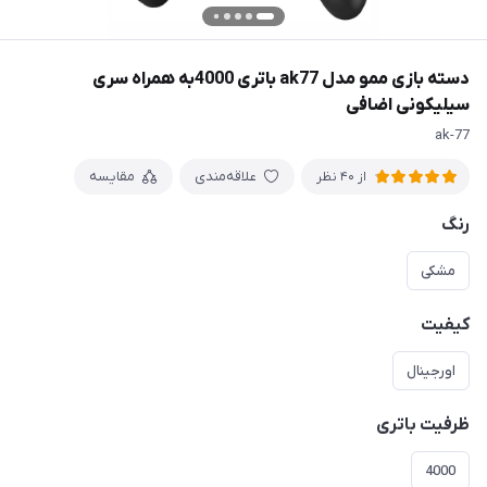
دسته بازی ممو مدل ak77 باتری 4000به همراه سری
سیلیکونی اضافی
ak-77
علاقه‌مندی
مقایسه
از 40 نظر
رنگ
مشکی
کیفیت
اورجینال
ظرفیت باتری
4000