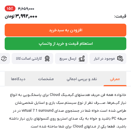
15٪
4,659,000
3,992,000
قیمت:
تومان
افزودن به سبدخرید
استعلام قیمت و خرید از واتساپ
موجود در انبار
ارسال سریع
گارانتی اصالت کالا
معرفی
نقد و بررسی اجمالی
مشخصات
دیدگاه‌ها
خانواده همه فن حریف هدستهای گیمـینگ Cloud برای پاسخگــویی به انواع
نیاز گیــمرها، صــــرف نظر از نوع سیستم،سبک بازی و استایل شخصی‌شان
طراحی شده است.خواه شما در جستجوی صدای virtual 7.1 surround در در
حیطه PC باشید و خواه به یک صدای استریو روی کنسولهای بازی نیاز داشته
باشید، قطعا یکی از مـدلهای Cloud برای شما ساخته شده است.