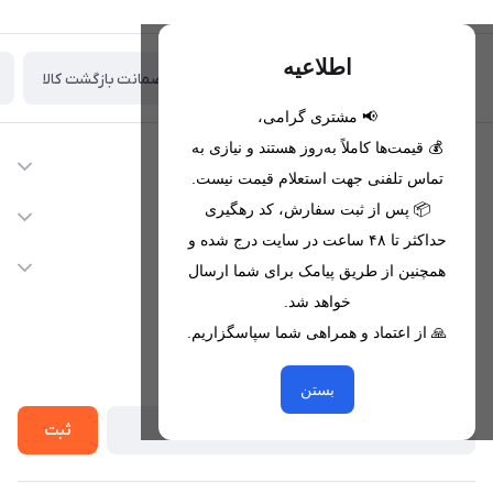
اطلاعیه
ضمانت بازگشت کالا
تحویل اکسپرس(با هماهنگی)
📢 مشتری گرامی،
💰 قیمت‌ها کاملاً به‌روز هستند و نیازی به
اطلاعات تماس
تماس تلفنی جهت استعلام قیمت نیست.
09221680256 - 09373782289
📦 پس از ثبت سفارش، کد رهگیری
دسترسی سریع
حداکثر تا ۴۸ ساعت در سایت درج شده و
nikanmobstore@gmail.com
حساب کاربری
خدمات مشتریان
همچنین از طریق پیامک برای شما ارسال
هرمزگان، بندرخمیر، شهرک رودبار
مجله فروشگاه
خواهد شد.
قوانین فروشگاه
🙏 از اعتماد و همراهی شما سپاسگزاریم.
لیست محصولات
حریم خصوصی
درباره ما
از جدید‌ترین تخفیف‌ها با‌ خبر شوید
راهنما
بستن
تماس با ما
ثبت