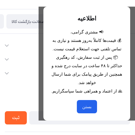
اطلاعیه
ضمانت بازگشت کالا
تحویل اکسپرس(با هماهنگی)
📢 مشتری گرامی،
💰 قیمت‌ها کاملاً به‌روز هستند و نیازی به
اطلاعات تماس
تماس تلفنی جهت استعلام قیمت نیست.
09221680256 - 09373782289
📦 پس از ثبت سفارش، کد رهگیری
دسترسی سریع
حداکثر تا ۴۸ ساعت در سایت درج شده و
nikanmobstore@gmail.com
حساب کاربری
خدمات مشتریان
همچنین از طریق پیامک برای شما ارسال
هرمزگان، بندرخمیر، شهرک رودبار
مجله فروشگاه
خواهد شد.
قوانین فروشگاه
🙏 از اعتماد و همراهی شما سپاسگزاریم.
لیست محصولات
حریم خصوصی
درباره ما
از جدید‌ترین تخفیف‌ها با‌ خبر شوید
راهنما
بستن
تماس با ما
ثبت