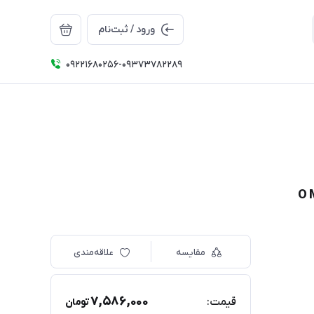
ورود / ثبت‌نام
09221680256-09373782289
مقایسه
علاقه‌مندی
7,586,000
قیمت:
تومان