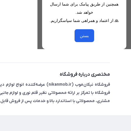
همچنین از طریق پیامک برای شما ارسال
09221680256 - 09373782289
خواهد شد.
nikanmobstore@gmail.com
🙏 از اعتماد و همراهی شما سپاسگزاریم.
هرمزگان، بندرخمیر، شهرک رودبار
بستن
مختصری درباره فروشگاه
فروشگاه نیکان‌موب (nikanmob.ir) ع
فروشگاه با تمرکز بر ارائه محصولاتی نظیر قلم نوری و لوازم جانب
مشتری، محصولاتی با استاندارد بالا و خدمات پس از فروش قابل ا