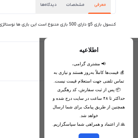
معرفی
مشخصات
دیدگاه‌ها
کنسول بازی g5 دارای 500 بازی متنوع است این بازی ها نوستالژی ترین بازی های چند دهه گذشته هستند که برای بسیاری خاطره انگیز ، چالش برانگیز و سرگرم کننده خواهند بود.
اطلاعیه
📢 مشتری گرامی،
تحویل اکسپرس(با هماهنگی)
💰 قیمت‌ها کاملاً به‌روز هستند و نیازی به
تماس تلفنی جهت استعلام قیمت نیست.
📦 پس از ثبت سفارش، کد رهگیری
اطلاعات تماس
حداکثر تا ۴۸ ساعت در سایت درج شده و
همچنین از طریق پیامک برای شما ارسال
09221680256 - 09373782289
خواهد شد.
nikanmobstore@gmail.com
🙏 از اعتماد و همراهی شما سپاسگزاریم.
هرمزگان، بندرخمیر، شهرک رودبار