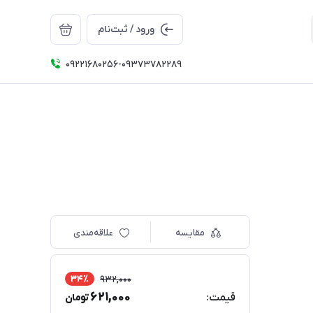
ورود / ثبت‌نام
09221680256-09373782289
مقایسه
علاقه‌مندی
34٪
932,000
621,000
قیمت:
تومان