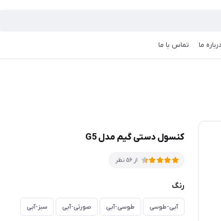
رباره ما
تماس با ما
کنسول دستی گیم مدل G5
از 56 نظر
رنگ
آبی-طوسی
طوسی-آبی
صورتی-آبی
سبز-آبی