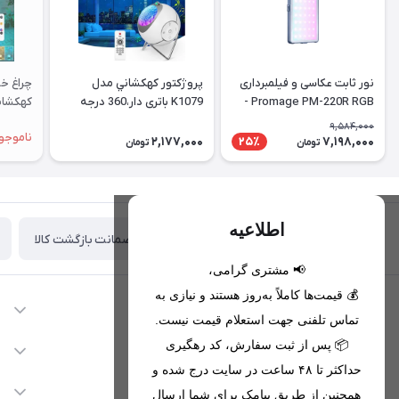
نور ثابت عکاسی و فیلمبرداری
پروژكتور كهكشاني مدل
چراغ خو
Promage PM-220R RGB -
K1079 باتری دار،360 درجه
کهکشان
ویدئو لایت حرفه‌ای RGB با
9,584,000
ناموجو
پاوربانک 4000 میلی‌آمپر
2,177,000
7,198,000
25٪
تومان
تومان
اطلاعیه
ضمانت بازگشت کالا
تحویل اکسپرس(با هماهنگی)
📢 مشتری گرامی،
💰 قیمت‌ها کاملاً به‌روز هستند و نیازی به
اطلاعات تماس
تماس تلفنی جهت استعلام قیمت نیست.
09221680256 - 09373782289
📦 پس از ثبت سفارش، کد رهگیری
دسترسی سریع
حداکثر تا ۴۸ ساعت در سایت درج شده و
nikanmobstore@gmail.com
حساب کاربری
خدمات مشتریان
همچنین از طریق پیامک برای شما ارسال