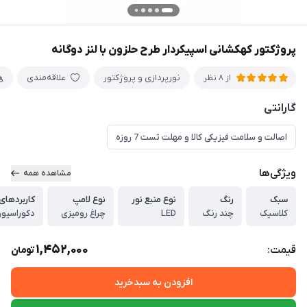
پروژکتور کهکشانی اسپیکردار طرح حلزون با لنز دوگانه
نورپردازی و پروژکتور
علاقه‌مندی
از 8 نظر
گارانتی
اصالت و سلامت فیزیکی کالا و مهلت تست 7 روزه
ویژگی‌ها
مشاهده همه
سبک
رنگ
نوع منبع نور
نوع لامپ
کاربردها
کلاسیک
چند رنگ
LED
چراغ رومیزی
دکوراسیو
1,452,000
قیمت:
تومان
افزودن به سبدخرید