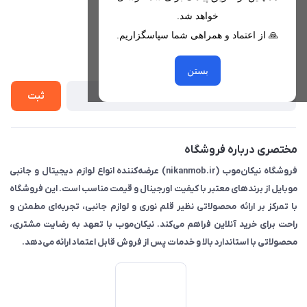
هرمزگان، بندرخمیر، شهرک رودبار
مجله فروشگاه
خواهد شد.
قوانین فروشگاه
🙏 از اعتماد و همراهی شما سپاسگزاریم.
لیست محصولات
حریم خصوصی
درباره ما
از جدید‌ترین تخفیف‌ها با‌ خبر شوید
راهنما
بستن
تماس با ما
ثبت
مختصری درباره فروشگاه
فروشگاه نیکان‌موب (nikanmob.ir) عرضه‌کننده انواع لوازم دیجیتال و جانبی
موبایل از برندهای معتبر با کیفیت اورجینال و قیمت مناسب است. این فروشگاه
با تمرکز بر ارائه محصولاتی نظیر قلم نوری و لوازم جانبی، تجربه‌ای مطمئن و
راحت برای خرید آنلاین فراهم می‌کند. نیکان‌موب با تعهد به رضایت مشتری،
محصولاتی با استاندارد بالا و خدمات پس از فروش قابل اعتماد ارائه می‌دهد.