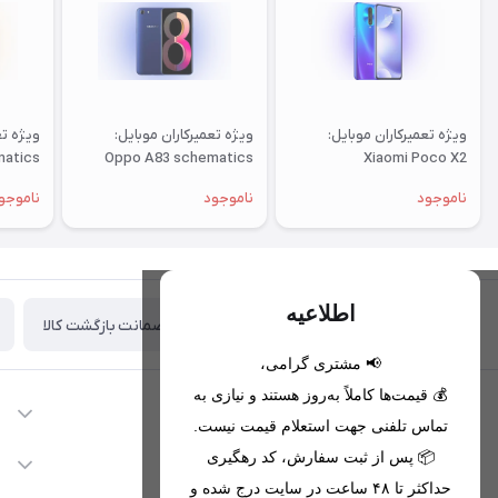
ویژه تعمیرکاران موبایل:
ویژه تعمیرکاران موبایل:
ویژه تع
matics
Oppo A83 schematics
Xiaomi Poco X2
schematics
ناموجود
ناموجود
ناموجو
اطلاعیه
ضمانت بازگشت کالا
تحویل اکسپرس(با هماهنگی)
📢 مشتری گرامی،
💰 قیمت‌ها کاملاً به‌روز هستند و نیازی به
اطلاعات تماس
تماس تلفنی جهت استعلام قیمت نیست.
09221680256 - 09373782289
📦 پس از ثبت سفارش، کد رهگیری
دسترسی سریع
حداکثر تا ۴۸ ساعت در سایت درج شده و