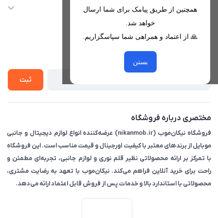
nikanmobstore@gmail.com
حساب کاربری
خدمات مشتریان
همچنین از طریق پیامک برای شما ارسال
هرمزگان، بندرخمیر، شهرک رودبار
مجله فروشگاه
خواهد شد.
قوانین فروشگاه
🙏 از اعتماد و همراهی شما سپاسگزاریم.
لیست محصولات
حریم خصوصی
درباره ما
از جدید‌ترین تخفیف‌ها با‌ خبر شوید
راهنما
بستن
تماس با ما
ثبت
مختصری درباره فروشگاه
فروشگاه نیکان‌موب (nikanmob.ir) عرضه‌کننده انواع لوازم دیجیتال و جانبی
موبایل از برندهای معتبر با کیفیت اورجینال و قیمت مناسب است. این فروشگاه
با تمرکز بر ارائه محصولاتی نظیر قلم نوری و لوازم جانبی، تجربه‌ای مطمئن و
راحت برای خرید آنلاین فراهم می‌کند. نیکان‌موب با تعهد به رضایت مشتری،
محصولاتی با استاندارد بالا و خدمات پس از فروش قابل اعتماد ارائه می‌دهد.