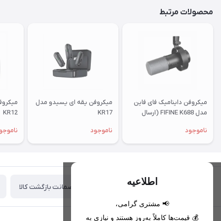
محصولات مرتبط
میکروفن داینامیک فای فاین
میکروفن یقه ای یسیدو مدل
میکروف
مدل FIFINE K688 (ارسال
KR17
KR12
رایگان)
ناموجود
ناموجود
ناموجو
اطلاعیه
ضمانت بازگشت کالا
تحویل اکسپرس(با هماهنگی)
📢 مشتری گرامی،
💰 قیمت‌ها کاملاً به‌روز هستند و نیازی به