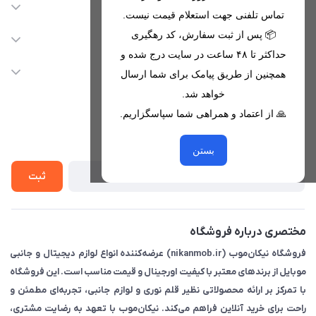
اطلاعات تماس
تماس تلفنی جهت استعلام قیمت نیست.
09221680256 - 09373782289
📦 پس از ثبت سفارش، کد رهگیری
دسترسی سریع
حداکثر تا ۴۸ ساعت در سایت درج شده و
nikanmobstore@gmail.com
حساب کاربری
خدمات مشتریان
همچنین از طریق پیامک برای شما ارسال
هرمزگان، بندرخمیر، شهرک رودبار
مجله فروشگاه
خواهد شد.
قوانین فروشگاه
🙏 از اعتماد و همراهی شما سپاسگزاریم.
لیست محصولات
حریم خصوصی
درباره ما
از جدید‌ترین تخفیف‌ها با‌ خبر شوید
راهنما
بستن
تماس با ما
ثبت
مختصری درباره فروشگاه
فروشگاه نیکان‌موب (nikanmob.ir) عرضه‌کننده انواع لوازم دیجیتال و جانبی
موبایل از برندهای معتبر با کیفیت اورجینال و قیمت مناسب است. این فروشگاه
با تمرکز بر ارائه محصولاتی نظیر قلم نوری و لوازم جانبی، تجربه‌ای مطمئن و
راحت برای خرید آنلاین فراهم می‌کند. نیکان‌موب با تعهد به رضایت مشتری،