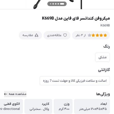
میکروفن کندانسر فای فاین مدل K669B
K669B
علاقه‌مندی
مقایسه
از 4 نظر
رنگ
مشکی
گارانتی
اصالت و سلامت فیزیکی کالا و مهلت تست 7 روزه
ویژگی‌ها
مشاهده همه
ابعاد
وزن
کاربرد
الگوی قطبی
۱۲۰x۴۵x۴۵ میلی‌متر
۴۰۰ گرم
وکال ، سخنرانی
ni-directional