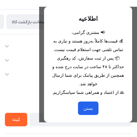
اطلاعیه
ضمانت بازگشت کالا
تحویل اکسپرس(با هماهنگی)
📢 مشتری گرامی،
💰 قیمت‌ها کاملاً به‌روز هستند و نیازی به
اطلاعات تماس
تماس تلفنی جهت استعلام قیمت نیست.
09221680256 - 09373782289
📦 پس از ثبت سفارش، کد رهگیری
دسترسی سریع
حداکثر تا ۴۸ ساعت در سایت درج شده و
nikanmobstore@gmail.com
حساب کاربری
خدمات مشتریان
همچنین از طریق پیامک برای شما ارسال
هرمزگان، بندرخمیر، شهرک رودبار
مجله فروشگاه
خواهد شد.
قوانین فروشگاه
🙏 از اعتماد و همراهی شما سپاسگزاریم.
لیست محصولات
حریم خصوصی
درباره ما
از جدید‌ترین تخفیف‌ها با‌ خبر شوید
راهنما
بستن
تماس با ما
ثبت