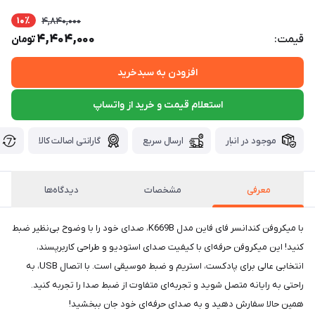
10٪
4,840,000
4,404,000
قیمت:
تومان
افزودن به سبدخرید
استعلام قیمت و خرید از واتساپ
موجود در انبار
ارسال سریع
گارانتی اصالت کالا
معرفی
مشخصات
دیدگاه‌ها
با میکروفن کندانسر فای فاین مدل K669B، صدای خود را با وضوح بی‌نظیر ضبط
کنید! این میکروفن حرفه‌ای با کیفیت صدای استودیو و طراحی کاربرپسند،
انتخابی عالی برای پادکست، استریم و ضبط موسیقی است. با اتصال USB، به
راحتی به رایانه متصل شوید و تجربه‌ای متفاوت از ضبط صدا را تجربه کنید.
همین حالا سفارش دهید و به صدای حرفه‌ای خود جان ببخشید!