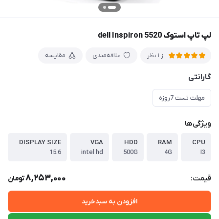
لپ تاپ استوک dell Inspiron 5520
علاقه‌مندی
مقایسه
از 1 نظر
گارانتی
مهلت تست 7روزه
ویژگی‌ها
DISPLAY SIZE
VGA
HDD
RAM
CPU
15.6
intel hd
500G
4G
I3
8,253,000
قیمت:
تومان
افزودن به سبدخرید