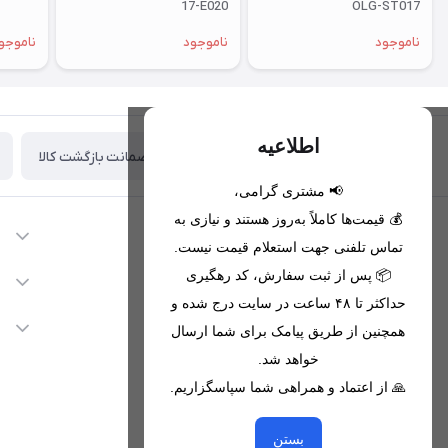
17-E020
OLG-ST017
ناموجود
ناموجود
ناموجو
اطلاعیه
ضمانت بازگشت کالا
تحویل اکسپرس(با هماهنگی)
📢 مشتری گرامی،
💰 قیمت‌ها کاملاً به‌روز هستند و نیازی به
اطلاعات تماس
تماس تلفنی جهت استعلام قیمت نیست.
09221680256 - 09373782289
📦 پس از ثبت سفارش، کد رهگیری
دسترسی سریع
حداکثر تا ۴۸ ساعت در سایت درج شده و
nikanmobstore@gmail.com
حساب کاربری
خدمات مشتریان
همچنین از طریق پیامک برای شما ارسال
هرمزگان، بندرخمیر، شهرک رودبار
مجله فروشگاه
خواهد شد.
قوانین فروشگاه
🙏 از اعتماد و همراهی شما سپاسگزاریم.
لیست محصولات
حریم خصوصی
درباره ما
از جدید‌ترین تخفیف‌ها با‌ خبر شوید
راهنما
بستن