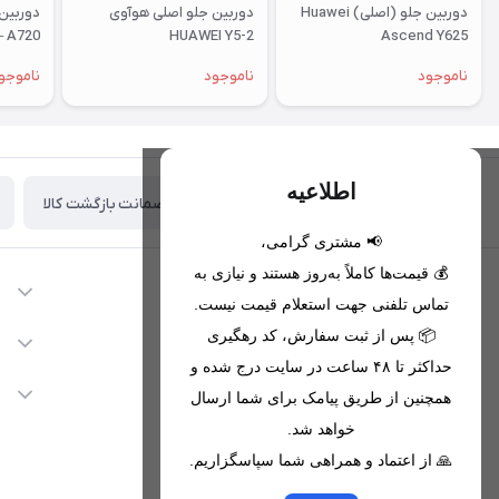
دوربین جلو (اصلی) Huawei
دوربین جلو اصلی هوآوی
دوربین
– A720
HUAWEI Y5-2
Ascend Y625
ناموجود
ناموجود
ناموجو
اطلاعیه
ضمانت بازگشت کالا
تحویل اکسپرس(با هماهنگی)
📢 مشتری گرامی،
💰 قیمت‌ها کاملاً به‌روز هستند و نیازی به
اطلاعات تماس
تماس تلفنی جهت استعلام قیمت نیست.
09221680256 - 09373782289
📦 پس از ثبت سفارش، کد رهگیری
دسترسی سریع
حداکثر تا ۴۸ ساعت در سایت درج شده و
nikanmobstore@gmail.com
حساب کاربری
خدمات مشتریان
همچنین از طریق پیامک برای شما ارسال
هرمزگان، بندرخمیر، شهرک رودبار
مجله فروشگاه
خواهد شد.
قوانین فروشگاه
🙏 از اعتماد و همراهی شما سپاسگزاریم.
لیست محصولات
حریم خصوصی