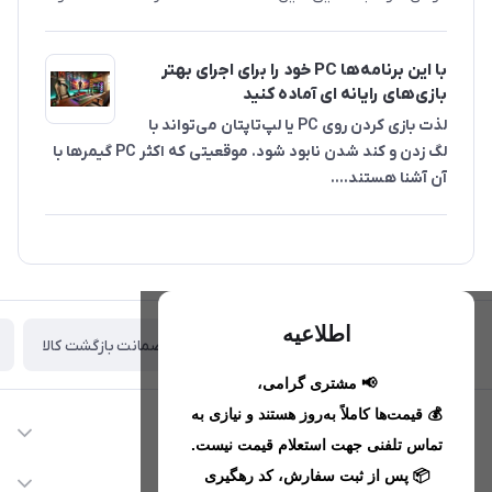
با این برنامه‌ها PC خود را برای اجرای بهتر
بازی‌های رایانه ای آماده کنید
لذت بازی کردن روی PC یا لپ‌تاپتان می‌تواند با
لگ زدن و کند شدن نابود شود. موقعیتی که اکثر PC گیمرها با
آن آشنا هستند....
اطلاعیه
ضمانت بازگشت کالا
تحویل اکسپرس(با هماهنگی)
📢 مشتری گرامی،
💰 قیمت‌ها کاملاً به‌روز هستند و نیازی به
اطلاعات تماس
تماس تلفنی جهت استعلام قیمت نیست.
09221680256 - 09373782289
📦 پس از ثبت سفارش، کد رهگیری
دسترسی سریع