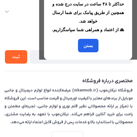
حداکثر تا ۴۸ ساعت در سایت درج شده و
nikanmobstore@gmail.com
حساب کاربری
خدمات مشتریان
همچنین از طریق پیامک برای شما ارسال
هرمزگان، بندرخمیر، شهرک رودبار
مجله فروشگاه
خواهد شد.
قوانین فروشگاه
🙏 از اعتماد و همراهی شما سپاسگزاریم.
لیست محصولات
حریم خصوصی
درباره ما
از جدید‌ترین تخفیف‌ها با‌ خبر شوید
راهنما
بستن
تماس با ما
ثبت
مختصری درباره فروشگاه
فروشگاه نیکان‌موب (nikanmob.ir) عرضه‌کننده انواع لوازم دیجیتال و جانبی
موبایل از برندهای معتبر با کیفیت اورجینال و قیمت مناسب است. این فروشگاه
با تمرکز بر ارائه محصولاتی نظیر قلم نوری و لوازم جانبی، تجربه‌ای مطمئن و
راحت برای خرید آنلاین فراهم می‌کند. نیکان‌موب با تعهد به رضایت مشتری،
محصولاتی با استاندارد بالا و خدمات پس از فروش قابل اعتماد ارائه می‌دهد.