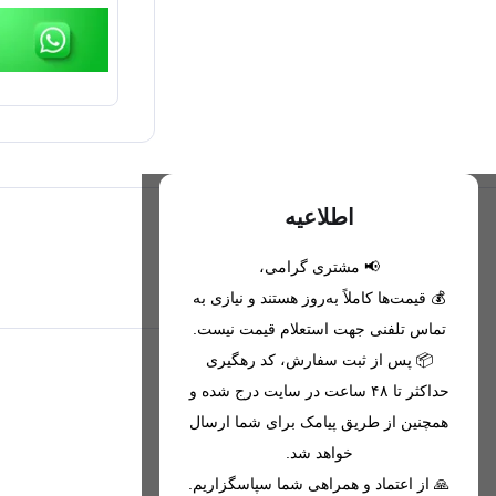
اطلاعیه
📢 مشتری گرامی،
تحویل اکسپرس(با هماهنگی)
💰 قیمت‌ها کاملاً به‌روز هستند و نیازی به
تماس تلفنی جهت استعلام قیمت نیست.
📦 پس از ثبت سفارش، کد رهگیری
اطلاعات تماس
حداکثر تا ۴۸ ساعت در سایت درج شده و
همچنین از طریق پیامک برای شما ارسال
09221680256 - 09373782289
خواهد شد.
nikanmobstore@gmail.com
🙏 از اعتماد و همراهی شما سپاسگزاریم.