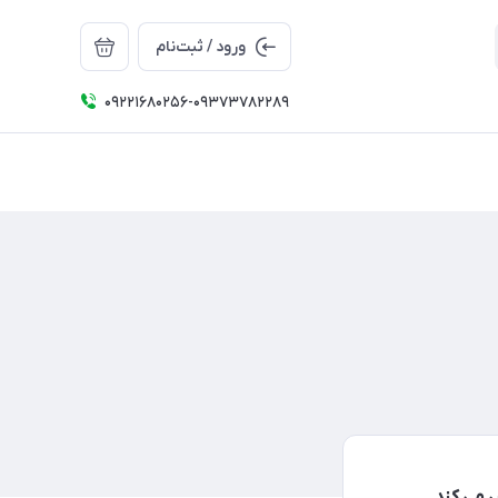
ورود / ثبت‌نام
09221680256-09373782289