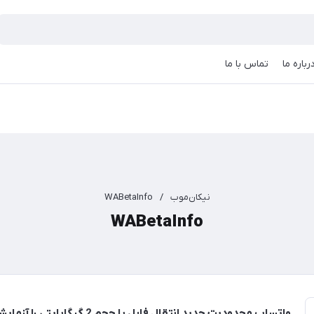
رباره ما
تماس با ما
نیکان‌موب
/
WABetaInfo
WABetaInfo
واتساپ محدودیت جدید انتقال فایل با حجم 2 گیگابایتی را آزمایش می کند