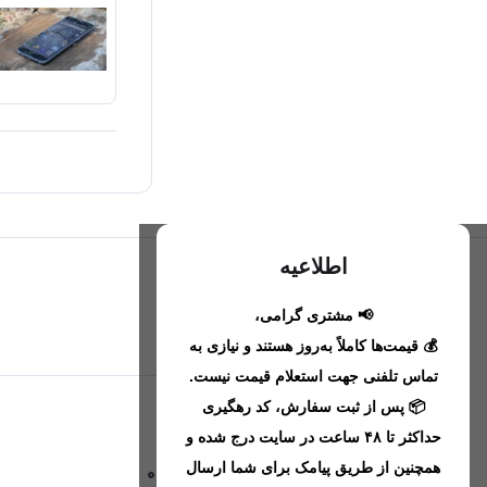
اطلاعیه
📢 مشتری گرامی،
تحویل اکسپرس(با هماهنگی)
💰 قیمت‌ها کاملاً به‌روز هستند و نیازی به
تماس تلفنی جهت استعلام قیمت نیست.
📦 پس از ثبت سفارش، کد رهگیری
اطلاعات تماس
حداکثر تا ۴۸ ساعت در سایت درج شده و
همچنین از طریق پیامک برای شما ارسال
09221680256 - 09373782289