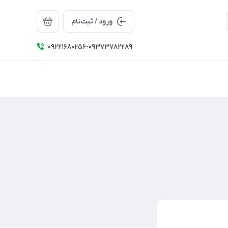
ورود / ثبت‌نام
09221680256-09373782289