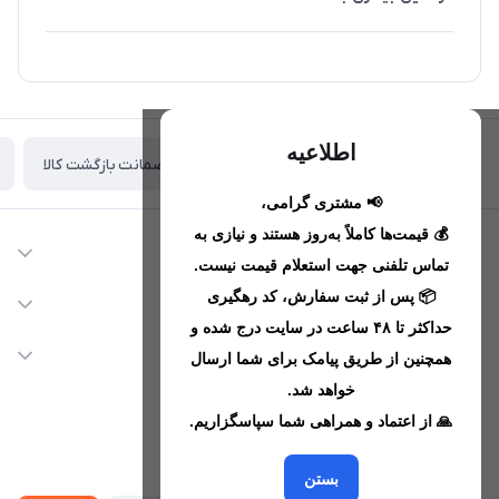
اطلاعیه
ضمانت بازگشت کالا
تحویل اکسپرس(با هماهنگی)
📢 مشتری گرامی،
💰 قیمت‌ها کاملاً به‌روز هستند و نیازی به
اطلاعات تماس
تماس تلفنی جهت استعلام قیمت نیست.
09221680256 - 09373782289
📦 پس از ثبت سفارش، کد رهگیری
دسترسی سریع
حداکثر تا ۴۸ ساعت در سایت درج شده و
nikanmobstore@gmail.com
حساب کاربری
خدمات مشتریان
همچنین از طریق پیامک برای شما ارسال
هرمزگان، بندرخمیر، شهرک رودبار
مجله فروشگاه
خواهد شد.
قوانین فروشگاه
🙏 از اعتماد و همراهی شما سپاسگزاریم.
لیست محصولات
حریم خصوصی
درباره ما
از جدید‌ترین تخفیف‌ها با‌ خبر شوید
راهنما
بستن