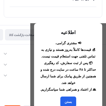
اطلاعیه
ضمانت بازگشت کالا
تحویل اکسپرس(با هماهنگی)
📢 مشتری گرامی،
💰 قیمت‌ها کاملاً به‌روز هستند و نیازی به
اطلاعات تماس
تماس تلفنی جهت استعلام قیمت نیست.
09221680256 - 09373782289
📦 پس از ثبت سفارش، کد رهگیری
دسترسی سریع
حداکثر تا ۴۸ ساعت در سایت درج شده و
nikanmobstore@gmail.com
حساب کاربری
خدمات مشتریان
همچنین از طریق پیامک برای شما ارسال
هرمزگان، بندرخمیر، شهرک رودبار
مجله فروشگاه
خواهد شد.
قوانین فروشگاه
🙏 از اعتماد و همراهی شما سپاسگزاریم.
لیست محصولات
حریم خصوصی
درباره ما
از جدید‌ترین تخفیف‌ها با‌ خبر شوید
راهنما
بستن