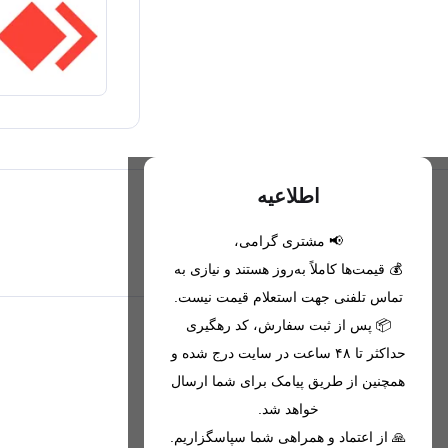
اطلاعیه
📢 مشتری گرامی،
تحویل اکسپرس(با هماهنگی)
💰 قیمت‌ها کاملاً به‌روز هستند و نیازی به
تماس تلفنی جهت استعلام قیمت نیست.
📦 پس از ثبت سفارش، کد رهگیری
اطلاعات تماس
حداکثر تا ۴۸ ساعت در سایت درج شده و
همچنین از طریق پیامک برای شما ارسال
09221680256 - 09373782289
خواهد شد.
nikanmobstore@gmail.com
🙏 از اعتماد و همراهی شما سپاسگزاریم.