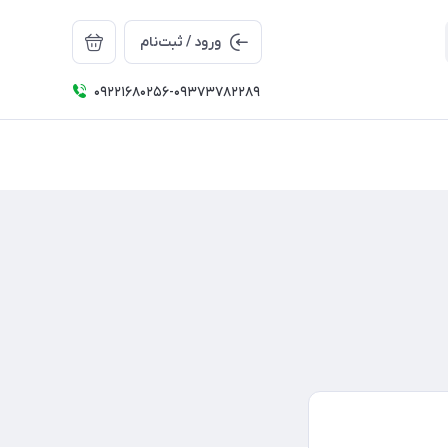
ورود / ثبت‌نام
09221680256-09373782289