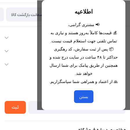
اطلاعیه
ضمانت بازگشت کالا
تحویل اکسپرس(با هماهنگی)
📢 مشتری گرامی،
💰 قیمت‌ها کاملاً به‌روز هستند و نیازی به
اطلاعات تماس
تماس تلفنی جهت استعلام قیمت نیست.
09221680256 - 09373782289
📦 پس از ثبت سفارش، کد رهگیری
دسترسی سریع
حداکثر تا ۴۸ ساعت در سایت درج شده و
nikanmobstore@gmail.com
حساب کاربری
خدمات مشتریان
همچنین از طریق پیامک برای شما ارسال
هرمزگان، بندرخمیر، شهرک رودبار
مجله فروشگاه
خواهد شد.
قوانین فروشگاه
🙏 از اعتماد و همراهی شما سپاسگزاریم.
لیست محصولات
حریم خصوصی
درباره ما
از جدید‌ترین تخفیف‌ها با‌ خبر شوید
راهنما
بستن
تماس با ما
ثبت