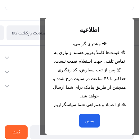
اطلاعیه
ضمانت بازگشت کالا
تحویل اکسپرس(با هماهنگی)
📢 مشتری گرامی،
💰 قیمت‌ها کاملاً به‌روز هستند و نیازی به
اطلاعات تماس
تماس تلفنی جهت استعلام قیمت نیست.
09221680256 - 09373782289
📦 پس از ثبت سفارش، کد رهگیری
دسترسی سریع
حداکثر تا ۴۸ ساعت در سایت درج شده و
nikanmobstore@gmail.com
حساب کاربری
خدمات مشتریان
همچنین از طریق پیامک برای شما ارسال
هرمزگان، بندرخمیر، شهرک رودبار
مجله فروشگاه
خواهد شد.
قوانین فروشگاه
🙏 از اعتماد و همراهی شما سپاسگزاریم.
لیست محصولات
حریم خصوصی
درباره ما
از جدید‌ترین تخفیف‌ها با‌ خبر شوید
راهنما
بستن
تماس با ما
ثبت