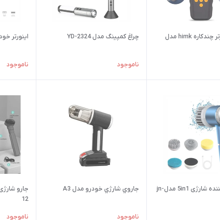
جامپ استارتر چندکاره himk مدل
چراغ کمپینگ مدل YD-2324
اینورتر خودرو م
ناموجود
ناموجود
برس تمیز کننده شارژی 5in1 مدلjn-
جاروي شارژي خودرو مدل A3
12
ناموجود
ناموجود