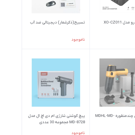
دل XO-CZ011
تسبیح(ذکرشمار) دیجیتالی ضد آب
ناموجود
جارو شارژی چندمنظوره MDHL-MD-
پیچ گوشتی شارژی ام دی اچ ال مدل
MD-8728 مجموعه 30 عددی
ناموجود