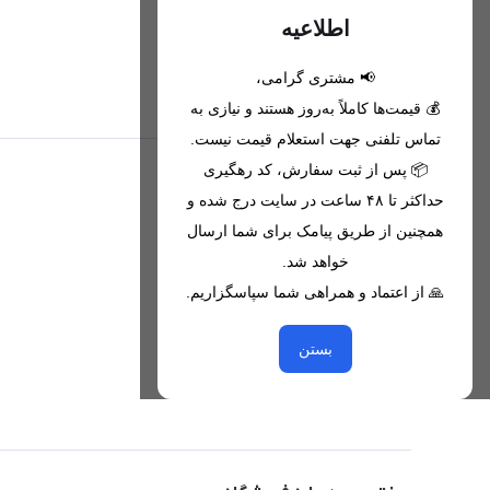
اطلاعیه
📢 مشتری گرامی،
تحویل اکسپرس(با هماهنگی)
💰 قیمت‌ها کاملاً به‌روز هستند و نیازی به
تماس تلفنی جهت استعلام قیمت نیست.
📦 پس از ثبت سفارش، کد رهگیری
اطلاعات تماس
حداکثر تا ۴۸ ساعت در سایت درج شده و
همچنین از طریق پیامک برای شما ارسال
09221680256 - 09373782289
خواهد شد.
nikanmobstore@gmail.com
🙏 از اعتماد و همراهی شما سپاسگزاریم.
هرمزگان، بندرخمیر، شهرک رودبار
بستن