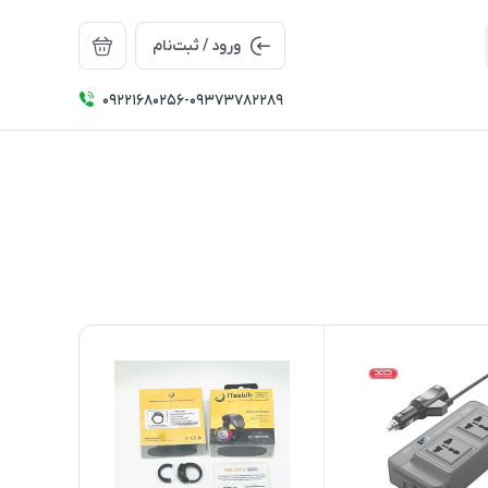
ورود / ثبت‌نام
09221680256-09373782289