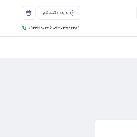
ورود / ثبت‌نام
09221680256-09373782289