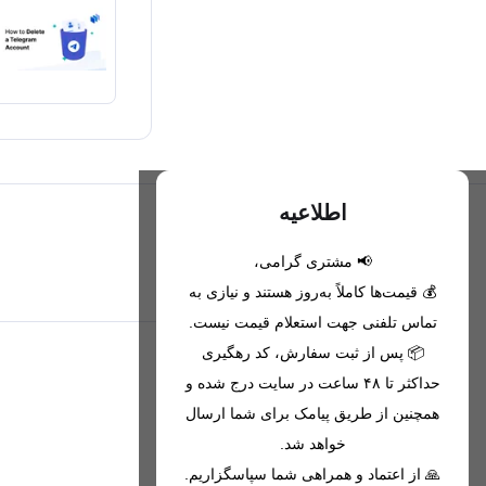
اطلاعیه
📢 مشتری گرامی،
تحویل اکسپرس(با هماهنگی)
💰 قیمت‌ها کاملاً به‌روز هستند و نیازی به
تماس تلفنی جهت استعلام قیمت نیست.
📦 پس از ثبت سفارش، کد رهگیری
اطلاعات تماس
حداکثر تا ۴۸ ساعت در سایت درج شده و
همچنین از طریق پیامک برای شما ارسال
09221680256 - 09373782289
خواهد شد.
nikanmobstore@gmail.com
🙏 از اعتماد و همراهی شما سپاسگزاریم.